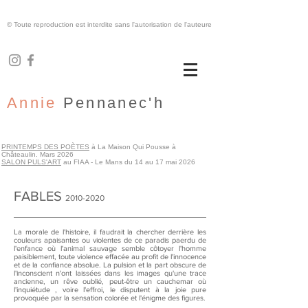
© Toute reproduction est interdite sans l'autorisation de l'auteure
Annie
Pennanec'h
PRINTEMPS DES POÈTES
à La Maison Qui Pousse à
Châteaulin. Mars 2026
SALON PULS'ART
au FIAA - Le Mans du 14 au 17 mai 2026
FABLES
2010-2020
La morale de l'histoire, il faudrait la chercher derrière les
couleurs apaisantes ou violentes de ce paradis paerdu de
l'enfance où l'animal sauvage semble côtoyer l'homme
paisiblement, toute violence effacée au profit de l'innocence
et de la confiance absolue. La pulsion et la part obscure de
l'inconscient n'ont laissées dans les images qu'une trace
ancienne, un rêve oublié, peut-être un cauchemar où
l'inquiétude , voire l'effroi, le disputent à la joie pure
provoquée par la sensation colorée et l'énigme des figures.