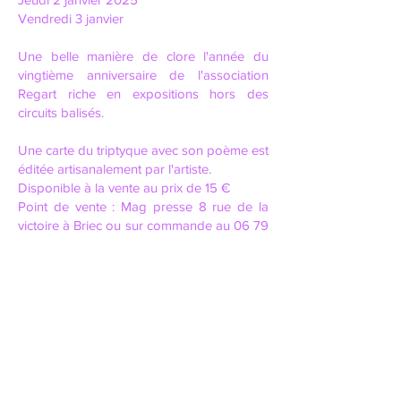
Vendredi 3 janvier
Une belle manière de clore l'année du
vingtième anniversaire de l'association
Regart riche en expositions hors des
circuits balisés.
Une carte du triptyque avec son poème est
éditée artisanalement par l'artiste.
Disponible à la vente au prix de 15 €
Point de vente : Mag presse 8 rue de la
victoire à Briec ou sur commande au
06 79
78 73 56
En souhaitant que le pouvoir
d'enchantement de la peinture se diffuse
en vous longtemps